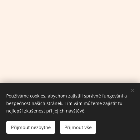
Používáme cookies, abychom zajistili správné fungování a
bezpečnost našich stránek. Tím vám můžeme zajistit tu
nejlepší zkušenost při jejich návštěvě.
© 2025 ZKO BENEŠOV
.
Všechna práva vyhrazena.
Přijmout nezbytné
Přijmout vše
Vytvořeno službou
Webnode
Cookies